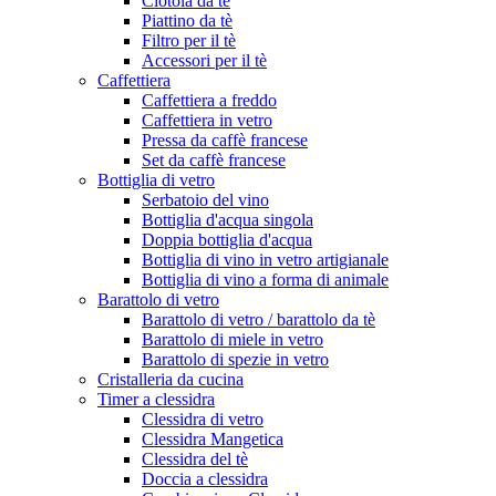
Ciotola da tè
Piattino da tè
Filtro per il tè
Accessori per il tè
Caffettiera
Caffettiera a freddo
Caffettiera in vetro
Pressa da caffè francese
Set da caffè francese
Bottiglia di vetro
Serbatoio del vino
Bottiglia d'acqua singola
Doppia bottiglia d'acqua
Bottiglia di vino in vetro artigianale
Bottiglia di vino a forma di animale
Barattolo di vetro
Barattolo di vetro / barattolo da tè
Barattolo di miele in vetro
Barattolo di spezie in vetro
Cristalleria da cucina
Timer a clessidra
Clessidra di vetro
Clessidra Mangetica
Clessidra del tè
Doccia a clessidra