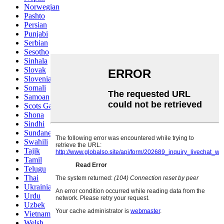
Norwegian
Pashto
Persian
Punjabi
Serbian
Sesotho
Sinhala
Slovak
Slovenian
Somali
Samoan
Scots Gaelic
Shona
Sindhi
Sundanese
Swahili
Tajik
Tamil
Telugu
Thai
Ukrainian
Urdu
Uzbek
Vietnamese
Welsh