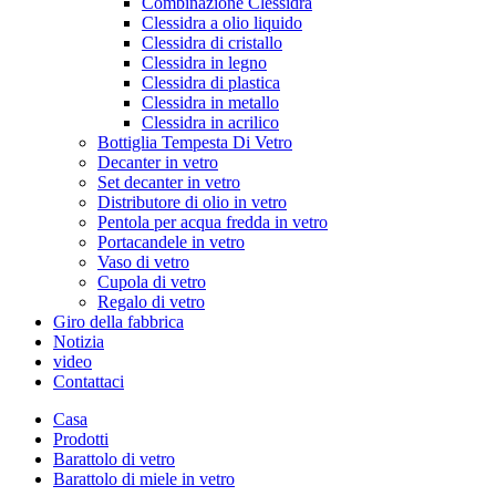
Combinazione Clessidra
Clessidra a olio liquido
Clessidra di cristallo
Clessidra in legno
Clessidra di plastica
Clessidra in metallo
Clessidra in acrilico
Bottiglia Tempesta Di Vetro
Decanter in vetro
Set decanter in vetro
Distributore di olio in vetro
Pentola per acqua fredda in vetro
Portacandele in vetro
Vaso di vetro
Cupola di vetro
Regalo di vetro
Giro della fabbrica
Notizia
video
Contattaci
Casa
Prodotti
Barattolo di vetro
Barattolo di miele in vetro