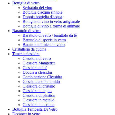
Bottiglia di vetro
Serbatoio del vino
Bottiglia d'acqua singola
Doppia bottiglia d'acqua
Bottiglia di vino in vetro artigianale
Bottiglia di vino a forma di animale
Barattolo di vetro
Barattolo di vetro / barattolo da tè
Barattolo di spezie in vetro
Barattolo di miele in vetro
Cristalleria da cucina
Timer a clessidra
Clessidra di vetro
Clessidra Mangetica
Clessidra del tè
Doccia a clessidra
Combinazione Clessidra
Clessidra a olio liquido
Clessidra di cristallo
Clessidra in legno
Clessidra di plastica
Clessidra in metallo
Clessidra in acrilico
Bottiglia Tempesta Di Vetro
Decanter in vetro