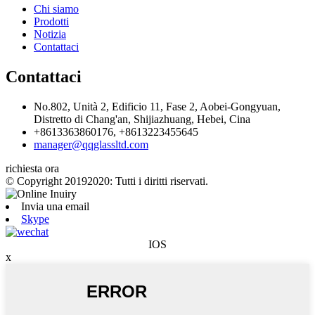
Chi siamo
Prodotti
Notizia
Contattaci
Contattaci
No.802, Unità 2, Edificio 11, Fase 2, Aobei-Gongyuan,
Distretto di Chang'an, Shijiazhuang, Hebei, Cina
+8613363860176, +8613223455645
manager@qqglassltd.com
richiesta ora
© Copyright 20192020: Tutti i diritti riservati.
Invia una email
Skype
IOS
x