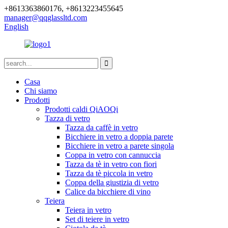
+8613363860176, +8613223455645
manager@qqglassltd.com
English
Casa
Chi siamo
Prodotti
Prodotti caldi QiAOQi
Tazza di vetro
Tazza da caffè in vetro
Bicchiere in vetro a doppia parete
Bicchiere in vetro a parete singola
Coppa in vetro con cannuccia
Tazza da tè in vetro con fiori
Tazza da tè piccola in vetro
Coppa della giustizia di vetro
Calice da bicchiere di vino
Teiera
Teiera in vetro
Set di teiere in vetro