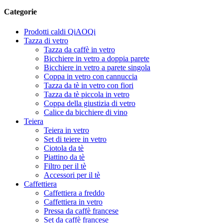
Categorie
Prodotti caldi QiAOQi
Tazza di vetro
Tazza da caffè in vetro
Bicchiere in vetro a doppia parete
Bicchiere in vetro a parete singola
Coppa in vetro con cannuccia
Tazza da tè in vetro con fiori
Tazza da tè piccola in vetro
Coppa della giustizia di vetro
Calice da bicchiere di vino
Teiera
Teiera in vetro
Set di teiere in vetro
Ciotola da tè
Piattino da tè
Filtro per il tè
Accessori per il tè
Caffettiera
Caffettiera a freddo
Caffettiera in vetro
Pressa da caffè francese
Set da caffè francese