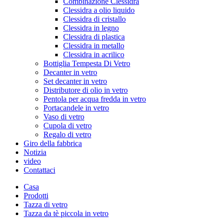
Combinazione Clessidra
Clessidra a olio liquido
Clessidra di cristallo
Clessidra in legno
Clessidra di plastica
Clessidra in metallo
Clessidra in acrilico
Bottiglia Tempesta Di Vetro
Decanter in vetro
Set decanter in vetro
Distributore di olio in vetro
Pentola per acqua fredda in vetro
Portacandele in vetro
Vaso di vetro
Cupola di vetro
Regalo di vetro
Giro della fabbrica
Notizia
video
Contattaci
Casa
Prodotti
Tazza di vetro
Tazza da tè piccola in vetro