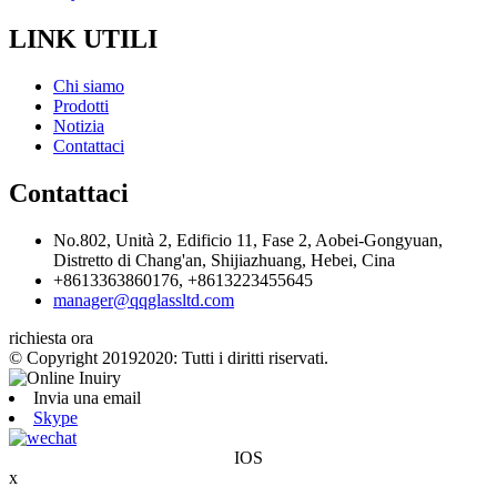
LINK UTILI
Chi siamo
Prodotti
Notizia
Contattaci
Contattaci
No.802, Unità 2, Edificio 11, Fase 2, Aobei-Gongyuan,
Distretto di Chang'an, Shijiazhuang, Hebei, Cina
+8613363860176, +8613223455645
manager@qqglassltd.com
richiesta ora
© Copyright 20192020: Tutti i diritti riservati.
Invia una email
Skype
IOS
x