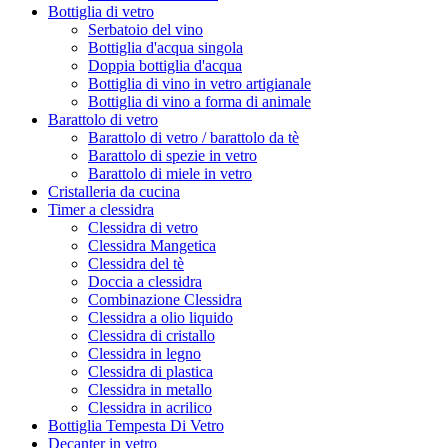
Bottiglia di vetro
Serbatoio del vino
Bottiglia d'acqua singola
Doppia bottiglia d'acqua
Bottiglia di vino in vetro artigianale
Bottiglia di vino a forma di animale
Barattolo di vetro
Barattolo di vetro / barattolo da tè
Barattolo di spezie in vetro
Barattolo di miele in vetro
Cristalleria da cucina
Timer a clessidra
Clessidra di vetro
Clessidra Mangetica
Clessidra del tè
Doccia a clessidra
Combinazione Clessidra
Clessidra a olio liquido
Clessidra di cristallo
Clessidra in legno
Clessidra di plastica
Clessidra in metallo
Clessidra in acrilico
Bottiglia Tempesta Di Vetro
Decanter in vetro