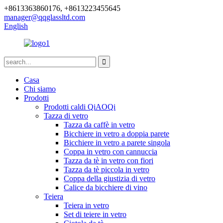
+8613363860176, +8613223455645
manager@qqglassltd.com
English
Casa
Chi siamo
Prodotti
Prodotti caldi QiAOQi
Tazza di vetro
Tazza da caffè in vetro
Bicchiere in vetro a doppia parete
Bicchiere in vetro a parete singola
Coppa in vetro con cannuccia
Tazza da tè in vetro con fiori
Tazza da tè piccola in vetro
Coppa della giustizia di vetro
Calice da bicchiere di vino
Teiera
Teiera in vetro
Set di teiere in vetro