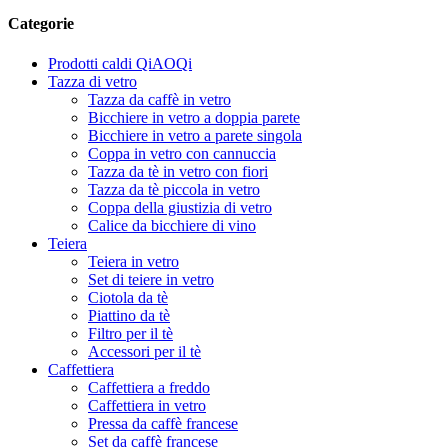
Categorie
Prodotti caldi QiAOQi
Tazza di vetro
Tazza da caffè in vetro
Bicchiere in vetro a doppia parete
Bicchiere in vetro a parete singola
Coppa in vetro con cannuccia
Tazza da tè in vetro con fiori
Tazza da tè piccola in vetro
Coppa della giustizia di vetro
Calice da bicchiere di vino
Teiera
Teiera in vetro
Set di teiere in vetro
Ciotola da tè
Piattino da tè
Filtro per il tè
Accessori per il tè
Caffettiera
Caffettiera a freddo
Caffettiera in vetro
Pressa da caffè francese
Set da caffè francese