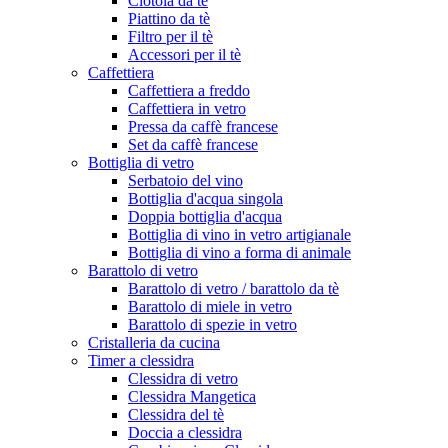
Ciotola da tè
Piattino da tè
Filtro per il tè
Accessori per il tè
Caffettiera
Caffettiera a freddo
Caffettiera in vetro
Pressa da caffè francese
Set da caffè francese
Bottiglia di vetro
Serbatoio del vino
Bottiglia d'acqua singola
Doppia bottiglia d'acqua
Bottiglia di vino in vetro artigianale
Bottiglia di vino a forma di animale
Barattolo di vetro
Barattolo di vetro / barattolo da tè
Barattolo di miele in vetro
Barattolo di spezie in vetro
Cristalleria da cucina
Timer a clessidra
Clessidra di vetro
Clessidra Mangetica
Clessidra del tè
Doccia a clessidra