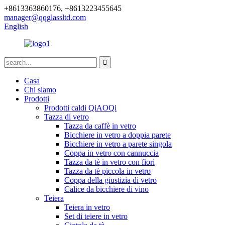
+8613363860176, +8613223455645
manager@qqglassltd.com
English
Casa
Chi siamo
Prodotti
Prodotti caldi QiAOQi
Tazza di vetro
Tazza da caffè in vetro
Bicchiere in vetro a doppia parete
Bicchiere in vetro a parete singola
Coppa in vetro con cannuccia
Tazza da tè in vetro con fiori
Tazza da tè piccola in vetro
Coppa della giustizia di vetro
Calice da bicchiere di vino
Teiera
Teiera in vetro
Set di teiere in vetro