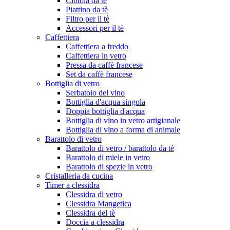
Ciotola da tè
Piattino da tè
Filtro per il tè
Accessori per il tè
Caffettiera
Caffettiera a freddo
Caffettiera in vetro
Pressa da caffè francese
Set da caffè francese
Bottiglia di vetro
Serbatoio del vino
Bottiglia d'acqua singola
Doppia bottiglia d'acqua
Bottiglia di vino in vetro artigianale
Bottiglia di vino a forma di animale
Barattolo di vetro
Barattolo di vetro / barattolo da tè
Barattolo di miele in vetro
Barattolo di spezie in vetro
Cristalleria da cucina
Timer a clessidra
Clessidra di vetro
Clessidra Mangetica
Clessidra del tè
Doccia a clessidra