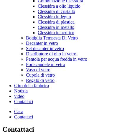
Combinazione Clessidra
Clessidra a olio liquido
Clessidra di cristallo
Clessidra in legno
Clessidra di plastica
Clessidra in metallo
Clessidra in acrilico
Bottiglia Tempesta Di Vetro
Decanter in vetro
Set decanter in vetro
Distributore di olio in vetro
Pentola per acqua fredda in vetro
Portacandele in vetro
Vaso di vetro
Cupola di vetro
Regalo di vetro
Giro della fabbrica
Notizia
video
Contattaci
Casa
Contattaci
Contattaci