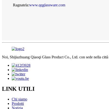
Ragnatela:
www.qqglassware.com
Noi, Shijiazhuang Qiaoqi Glass Product Co., Ltd. con sede nella città 
LINK UTILI
Chi siamo
Prodotti
Notizia