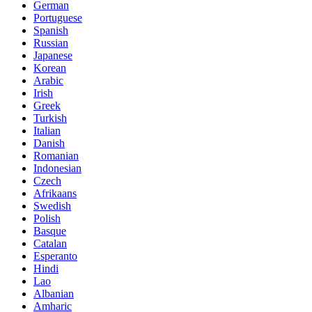
German
Portuguese
Spanish
Russian
Japanese
Korean
Arabic
Irish
Greek
Turkish
Italian
Danish
Romanian
Indonesian
Czech
Afrikaans
Swedish
Polish
Basque
Catalan
Esperanto
Hindi
Lao
Albanian
Amharic