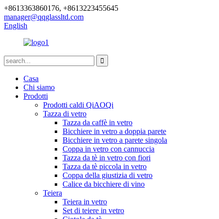
+8613363860176, +8613223455645
manager@qqglassltd.com
English
Casa
Chi siamo
Prodotti
Prodotti caldi QiAOQi
Tazza di vetro
Tazza da caffè in vetro
Bicchiere in vetro a doppia parete
Bicchiere in vetro a parete singola
Coppa in vetro con cannuccia
Tazza da tè in vetro con fiori
Tazza da tè piccola in vetro
Coppa della giustizia di vetro
Calice da bicchiere di vino
Teiera
Teiera in vetro
Set di teiere in vetro