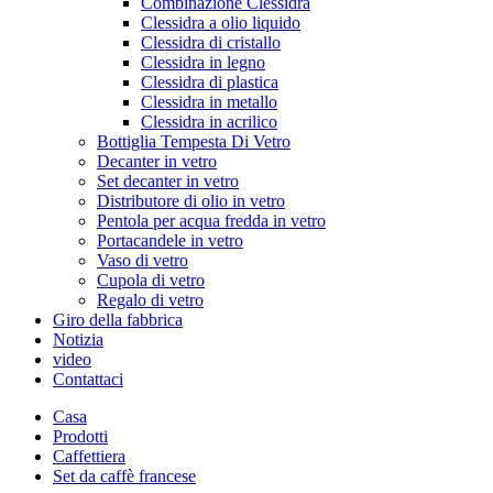
Combinazione Clessidra
Clessidra a olio liquido
Clessidra di cristallo
Clessidra in legno
Clessidra di plastica
Clessidra in metallo
Clessidra in acrilico
Bottiglia Tempesta Di Vetro
Decanter in vetro
Set decanter in vetro
Distributore di olio in vetro
Pentola per acqua fredda in vetro
Portacandele in vetro
Vaso di vetro
Cupola di vetro
Regalo di vetro
Giro della fabbrica
Notizia
video
Contattaci
Casa
Prodotti
Caffettiera
Set da caffè francese