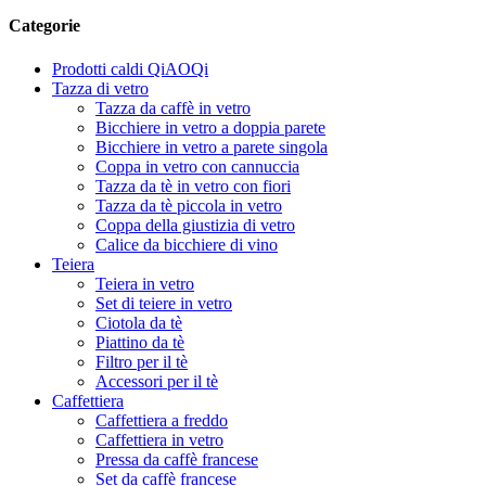
Categorie
Prodotti caldi QiAOQi
Tazza di vetro
Tazza da caffè in vetro
Bicchiere in vetro a doppia parete
Bicchiere in vetro a parete singola
Coppa in vetro con cannuccia
Tazza da tè in vetro con fiori
Tazza da tè piccola in vetro
Coppa della giustizia di vetro
Calice da bicchiere di vino
Teiera
Teiera in vetro
Set di teiere in vetro
Ciotola da tè
Piattino da tè
Filtro per il tè
Accessori per il tè
Caffettiera
Caffettiera a freddo
Caffettiera in vetro
Pressa da caffè francese
Set da caffè francese