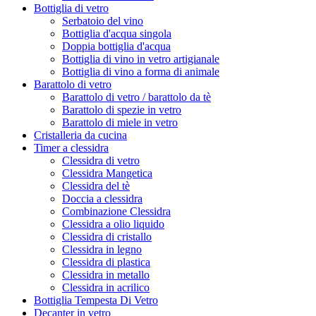
Bottiglia di vetro
Serbatoio del vino
Bottiglia d'acqua singola
Doppia bottiglia d'acqua
Bottiglia di vino in vetro artigianale
Bottiglia di vino a forma di animale
Barattolo di vetro
Barattolo di vetro / barattolo da tè
Barattolo di spezie in vetro
Barattolo di miele in vetro
Cristalleria da cucina
Timer a clessidra
Clessidra di vetro
Clessidra Mangetica
Clessidra del tè
Doccia a clessidra
Combinazione Clessidra
Clessidra a olio liquido
Clessidra di cristallo
Clessidra in legno
Clessidra di plastica
Clessidra in metallo
Clessidra in acrilico
Bottiglia Tempesta Di Vetro
Decanter in vetro