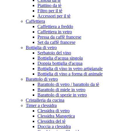
Ciotola da tè
Piattino da tè
Filtro per il tè
Accessori per il tè
Caffettiera
Caffettiera a freddo
Caffettiera in vetro
Pressa da caffè francese
Set da caffè francese
Bottiglia di vetro
Serbatoio del vino
Bottiglia d'acqua singola
Doppia bottiglia d'acqua
Bottiglia di vino in vetro artigianale
Bottiglia di vino a forma di animale
Barattolo di vetro
Barattolo di vetro / barattolo da tè
Barattolo di miele in vetro
Barattolo di spezie in vetro
Cristalleria da cucina
Timer a clessidra
Clessidra di vetro
Clessidra Mangetica
Clessidra del tè
Doccia a clessidra