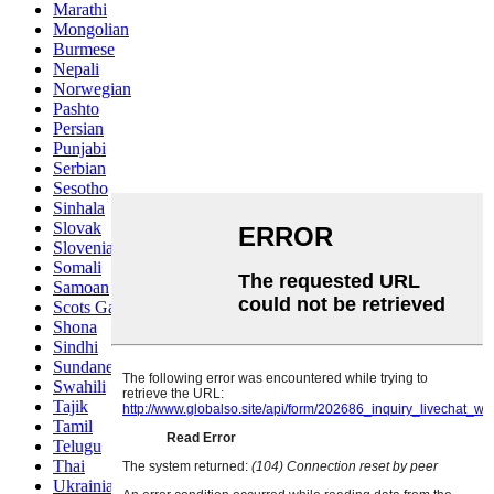
Marathi
Mongolian
Burmese
Nepali
Norwegian
Pashto
Persian
Punjabi
Serbian
Sesotho
Sinhala
Slovak
Slovenian
Somali
Samoan
Scots Gaelic
Shona
Sindhi
Sundanese
Swahili
Tajik
Tamil
Telugu
Thai
Ukrainian