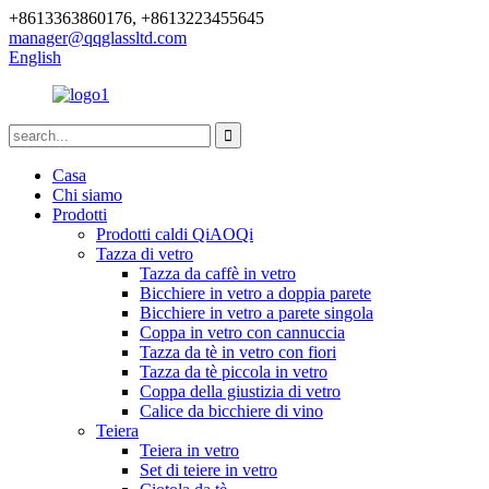
+8613363860176, +8613223455645
manager@qqglassltd.com
English
Casa
Chi siamo
Prodotti
Prodotti caldi QiAOQi
Tazza di vetro
Tazza da caffè in vetro
Bicchiere in vetro a doppia parete
Bicchiere in vetro a parete singola
Coppa in vetro con cannuccia
Tazza da tè in vetro con fiori
Tazza da tè piccola in vetro
Coppa della giustizia di vetro
Calice da bicchiere di vino
Teiera
Teiera in vetro
Set di teiere in vetro