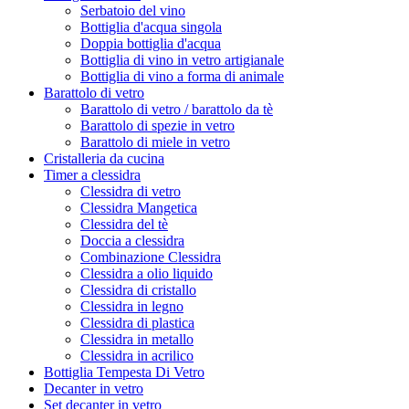
Serbatoio del vino
Bottiglia d'acqua singola
Doppia bottiglia d'acqua
Bottiglia di vino in vetro artigianale
Bottiglia di vino a forma di animale
Barattolo di vetro
Barattolo di vetro / barattolo da tè
Barattolo di spezie in vetro
Barattolo di miele in vetro
Cristalleria da cucina
Timer a clessidra
Clessidra di vetro
Clessidra Mangetica
Clessidra del tè
Doccia a clessidra
Combinazione Clessidra
Clessidra a olio liquido
Clessidra di cristallo
Clessidra in legno
Clessidra di plastica
Clessidra in metallo
Clessidra in acrilico
Bottiglia Tempesta Di Vetro
Decanter in vetro
Set decanter in vetro