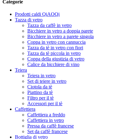
Categorie
Prodotti caldi QiAOQi
Tazza di vetro
Tazza da caffè in vetro
Bicchiere in vetro a doppia parete
Bicchiere in vetro a parete singola
Coppa in vetro con cannuccia
Tazza da tè in vetro con fiori
Tazza da tè piccola in vetro
Coppa della giustizia di vetro
Calice da bicchiere di vino
Teiera
Teiera in vetro
Set di teiere in vetro
Ciotola da tè
Piattino da tè
Filtro per il tè
Accessori per il tè
Caffettiera
Caffettiera a freddo
Caffettiera in vetro
Pressa da caffè francese
Set da caffè francese
Bottiglia di vetro