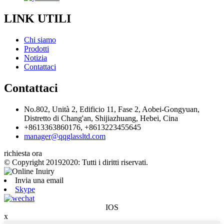
LINK UTILI
Chi siamo
Prodotti
Notizia
Contattaci
Contattaci
No.802, Unità 2, Edificio 11, Fase 2, Aobei-Gongyuan,
Distretto di Chang'an, Shijiazhuang, Hebei, Cina
+8613363860176, +8613223455645
manager@qqglassltd.com
richiesta ora
© Copyright 20192020: Tutti i diritti riservati.
Invia una email
Skype
IOS
x