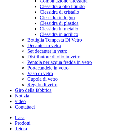
Combinazione Clessidra
Clessidra a olio liquido
Clessidra di cristallo
Clessidra in legno
Clessidra di plastica
Clessidra in metallo
Clessidra in acrilico
Bottiglia Tempesta Di Vetro
Decanter in vetro
Set decanter in vetro
Distributore di olio in vetro
Pentola per acqua fredda in vetro
Portacandele in vetro
Vaso di vetro
Cupola di vetro
Regalo di vetro
Giro della fabbrica
Notizia
video
Contattaci
Casa
Prodotti
Teiera