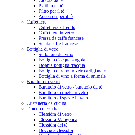
Ciotola da tè
Piattino da tè
Filtro per il tè
Accessori per il tè
Caffettiera
Caffettiera a freddo
Caffettiera in vetro
Pressa da caffè francese
Set da caffè francese
Bottiglia di vetro
Serbatoio del vino
Bottiglia d'acqua singola
Doppia bottiglia d'acqua
Bottiglia di vino in vetro artigianale
Bottiglia di vino a forma di animale
Barattolo di vetro
Barattolo di vetro / barattolo da tè
Barattolo di miele in vetro
Barattolo di spezie in vetro
Cristalleria da cucina
Timer a clessidra
Clessidra di vetro
Clessidra Mangetica
Clessidra del tè
Doccia a clessidra