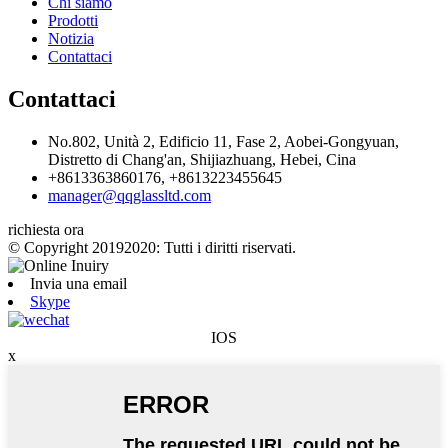
Chi siamo
Prodotti
Notizia
Contattaci
Contattaci
No.802, Unità 2, Edificio 11, Fase 2, Aobei-Gongyuan,
Distretto di Chang'an, Shijiazhuang, Hebei, Cina
+8613363860176, +8613223455645
manager@qqglassltd.com
richiesta ora
© Copyright 20192020: Tutti i diritti riservati.
Invia una email
Skype
IOS
x