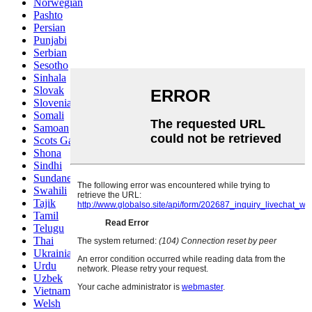
Norwegian
Pashto
Persian
Punjabi
Serbian
Sesotho
Sinhala
Slovak
Slovenian
Somali
Samoan
Scots Gaelic
Shona
Sindhi
Sundanese
Swahili
Tajik
Tamil
Telugu
Thai
Ukrainian
Urdu
Uzbek
Vietnamese
Welsh