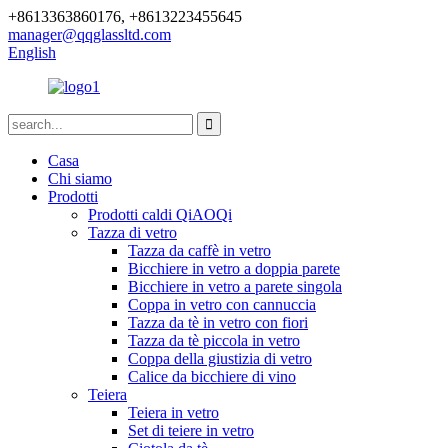
+8613363860176, +8613223455645
manager@qqglassltd.com
English
Casa
Chi siamo
Prodotti
Prodotti caldi QiAOQi
Tazza di vetro
Tazza da caffè in vetro
Bicchiere in vetro a doppia parete
Bicchiere in vetro a parete singola
Coppa in vetro con cannuccia
Tazza da tè in vetro con fiori
Tazza da tè piccola in vetro
Coppa della giustizia di vetro
Calice da bicchiere di vino
Teiera
Teiera in vetro
Set di teiere in vetro