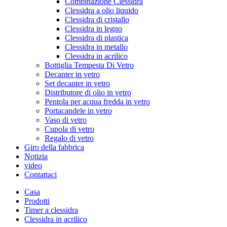
Combinazione Clessidra
Clessidra a olio liquido
Clessidra di cristallo
Clessidra in legno
Clessidra di plastica
Clessidra in metallo
Clessidra in acrilico
Bottiglia Tempesta Di Vetro
Decanter in vetro
Set decanter in vetro
Distributore di olio in vetro
Pentola per acqua fredda in vetro
Portacandele in vetro
Vaso di vetro
Cupola di vetro
Regalo di vetro
Giro della fabbrica
Notizia
video
Contattaci
Casa
Prodotti
Timer a clessidra
Clessidra in acrilico