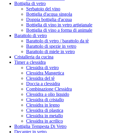
Bottiglia di vetro
Serbatoio del vino
Bottiglia d'acqua singola
Doppia bottiglia d'acqua
Bottiglia di vino in vetro artigianale
Bottiglia di vino a forma di animale
Barattolo di vetro
Barattolo di vetro / barattolo da tè
Barattolo di spezie in vetro
Barattolo di miele in vetro
Cristalleria da cucina
Timer a clessidra
Clessidra di vetro
Clessidra Mangetica
Clessidra del tè
Doccia a clessidra
Combinazione Clessidra
Clessidra a olio liquido
Clessidra di cristallo
Clessidra in legno
Clessidra di plastica
Clessidra in metallo
Clessidra in acrilico
Bottiglia Tempesta Di Vetro
Decanter in vetro