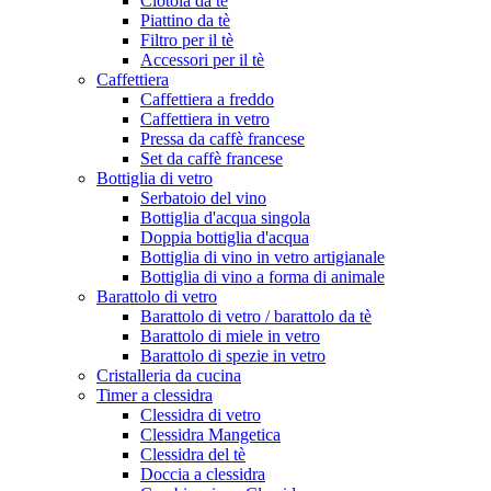
Ciotola da tè
Piattino da tè
Filtro per il tè
Accessori per il tè
Caffettiera
Caffettiera a freddo
Caffettiera in vetro
Pressa da caffè francese
Set da caffè francese
Bottiglia di vetro
Serbatoio del vino
Bottiglia d'acqua singola
Doppia bottiglia d'acqua
Bottiglia di vino in vetro artigianale
Bottiglia di vino a forma di animale
Barattolo di vetro
Barattolo di vetro / barattolo da tè
Barattolo di miele in vetro
Barattolo di spezie in vetro
Cristalleria da cucina
Timer a clessidra
Clessidra di vetro
Clessidra Mangetica
Clessidra del tè
Doccia a clessidra