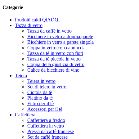
Categorie
Prodotti caldi QiAOQi
Tazza di vetro
Tazza da caffè in vetro
Bicchiere in vetro a doppia parete
Bicchiere in vetro a parete singola
Coppa in vetro con cannuccia
Tazza da tè in vetro con fiori
Tazza da tè piccola in vetro
Coppa della giustizia di vetro
Calice da bicchiere di vino
Teiera
Teiera in vetro
Set di teiere in vetro
Ciotola da tè
Piattino da tè
Filtro per il tè
Accessori per il tè
Caffettiera
Caffettiera a freddo
Caffettiera in vetro
Pressa da caffè francese
Set da caffè francese