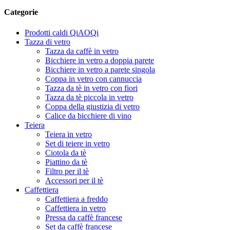
Categorie
Prodotti caldi QiAOQi
Tazza di vetro
Tazza da caffè in vetro
Bicchiere in vetro a doppia parete
Bicchiere in vetro a parete singola
Coppa in vetro con cannuccia
Tazza da tè in vetro con fiori
Tazza da tè piccola in vetro
Coppa della giustizia di vetro
Calice da bicchiere di vino
Teiera
Teiera in vetro
Set di teiere in vetro
Ciotola da tè
Piattino da tè
Filtro per il tè
Accessori per il tè
Caffettiera
Caffettiera a freddo
Caffettiera in vetro
Pressa da caffè francese
Set da caffè francese