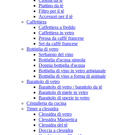
Ciotola da tè
Piattino da tè
Filtro per il tè
Accessori per il tè
Caffettiera
Caffettiera a freddo
Caffettiera in vetro
Pressa da caffè francese
Set da caffè francese
Bottiglia di vetro
Serbatoio del vino
Bottiglia d'acqua singola
Doppia bottiglia d'acqua
Bottiglia di vino in vetro artigianale
Bottiglia di vino a forma di animale
Barattolo di vetro
Barattolo di vetro / barattolo da tè
Barattolo di miele in vetro
Barattolo di spezie in vetro
Cristalleria da cucina
Timer a clessidra
Clessidra di vetro
Clessidra Mangetica
Clessidra del tè
Doccia a clessidra