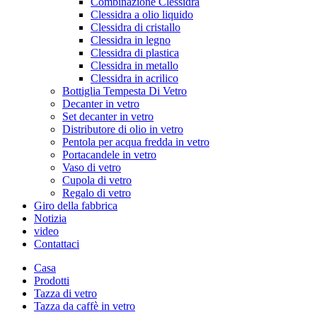
Combinazione Clessidra
Clessidra a olio liquido
Clessidra di cristallo
Clessidra in legno
Clessidra di plastica
Clessidra in metallo
Clessidra in acrilico
Bottiglia Tempesta Di Vetro
Decanter in vetro
Set decanter in vetro
Distributore di olio in vetro
Pentola per acqua fredda in vetro
Portacandele in vetro
Vaso di vetro
Cupola di vetro
Regalo di vetro
Giro della fabbrica
Notizia
video
Contattaci
Casa
Prodotti
Tazza di vetro
Tazza da caffè in vetro