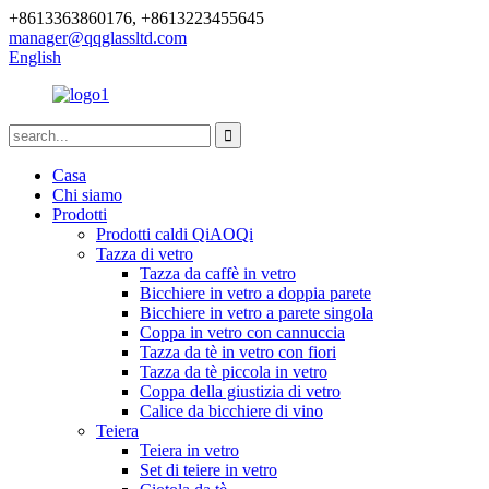
+8613363860176, +8613223455645
manager@qqglassltd.com
English
Casa
Chi siamo
Prodotti
Prodotti caldi QiAOQi
Tazza di vetro
Tazza da caffè in vetro
Bicchiere in vetro a doppia parete
Bicchiere in vetro a parete singola
Coppa in vetro con cannuccia
Tazza da tè in vetro con fiori
Tazza da tè piccola in vetro
Coppa della giustizia di vetro
Calice da bicchiere di vino
Teiera
Teiera in vetro
Set di teiere in vetro