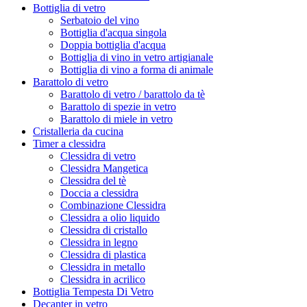
Bottiglia di vetro
Serbatoio del vino
Bottiglia d'acqua singola
Doppia bottiglia d'acqua
Bottiglia di vino in vetro artigianale
Bottiglia di vino a forma di animale
Barattolo di vetro
Barattolo di vetro / barattolo da tè
Barattolo di spezie in vetro
Barattolo di miele in vetro
Cristalleria da cucina
Timer a clessidra
Clessidra di vetro
Clessidra Mangetica
Clessidra del tè
Doccia a clessidra
Combinazione Clessidra
Clessidra a olio liquido
Clessidra di cristallo
Clessidra in legno
Clessidra di plastica
Clessidra in metallo
Clessidra in acrilico
Bottiglia Tempesta Di Vetro
Decanter in vetro