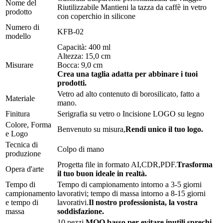
Nome del
Riutilizzabile Mantieni la tazza da caffè in vetro
prodotto
con coperchio in silicone
Numero di
KFB-02
modello
Capacità: 400 ml
Altezza: 15,0 cm
Misurare
Bocca: 9,0 cm
Crea una taglia adatta per abbinare i tuoi
prodotti.
Vetro ad alto contenuto di borosilicato, fatto a
Materiale
mano.
Finitura
Serigrafia su vetro o Incisione LOGO su legno
Colore, Forma
Benvenuto su misura,
Rendi unico il tuo logo.
e Logo
Tecnica di
Colpo di mano
produzione
Progetta file in formato AI,CDR,PDF.
Trasforma
Opera d'arte
il tuo buon ideale in realtà.
Tempo di
Tempo di campionamento intorno a 3-5 giorni
campionamento
lavorativi; tempo di massa intorno a 8-15 giorni
e tempo di
lavorativi.
Il nostro professionista, la vostra
massa
soddisfazione.
10 pezzi,
MOQ basso per evitare inutili sprechi