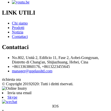
LINK UTILI
Chi siamo
Prodotti
Notizia
Contattaci
Contattaci
No.802, Unità 2, Edificio 11, Fase 2, Aobei-Gongyuan,
Distretto di Chang'an, Shijiazhuang, Hebei, Cina
+8613363860176, +8613223455645
manager@qqglassltd.com
richiesta ora
© Copyright 20192020: Tutti i diritti riservati.
Invia una email
Skype
IOS
x