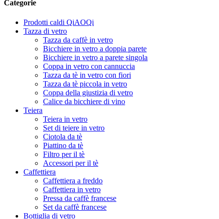
Categorie
Prodotti caldi QiAOQi
Tazza di vetro
Tazza da caffè in vetro
Bicchiere in vetro a doppia parete
Bicchiere in vetro a parete singola
Coppa in vetro con cannuccia
Tazza da tè in vetro con fiori
Tazza da tè piccola in vetro
Coppa della giustizia di vetro
Calice da bicchiere di vino
Teiera
Teiera in vetro
Set di teiere in vetro
Ciotola da tè
Piattino da tè
Filtro per il tè
Accessori per il tè
Caffettiera
Caffettiera a freddo
Caffettiera in vetro
Pressa da caffè francese
Set da caffè francese
Bottiglia di vetro