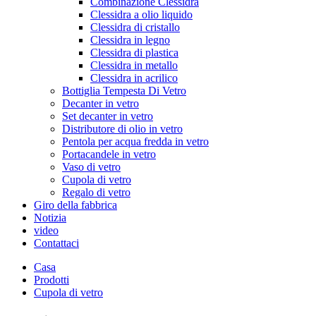
Combinazione Clessidra
Clessidra a olio liquido
Clessidra di cristallo
Clessidra in legno
Clessidra di plastica
Clessidra in metallo
Clessidra in acrilico
Bottiglia Tempesta Di Vetro
Decanter in vetro
Set decanter in vetro
Distributore di olio in vetro
Pentola per acqua fredda in vetro
Portacandele in vetro
Vaso di vetro
Cupola di vetro
Regalo di vetro
Giro della fabbrica
Notizia
video
Contattaci
Casa
Prodotti
Cupola di vetro