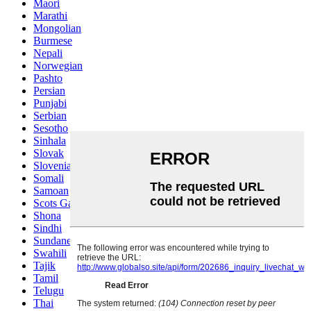
Maori
Marathi
Mongolian
Burmese
Nepali
Norwegian
Pashto
Persian
Punjabi
Serbian
Sesotho
Sinhala
Slovak
Slovenian
Somali
Samoan
Scots Gaelic
Shona
Sindhi
Sundanese
Swahili
Tajik
Tamil
Telugu
Thai