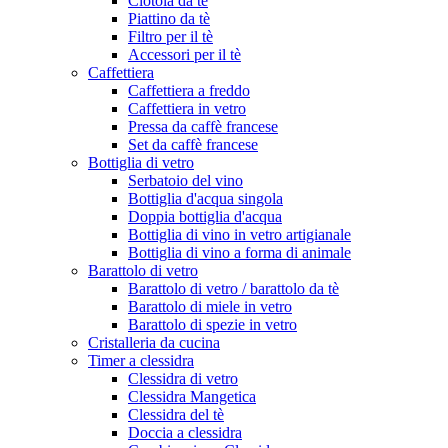
Ciotola da tè
Piattino da tè
Filtro per il tè
Accessori per il tè
Caffettiera
Caffettiera a freddo
Caffettiera in vetro
Pressa da caffè francese
Set da caffè francese
Bottiglia di vetro
Serbatoio del vino
Bottiglia d'acqua singola
Doppia bottiglia d'acqua
Bottiglia di vino in vetro artigianale
Bottiglia di vino a forma di animale
Barattolo di vetro
Barattolo di vetro / barattolo da tè
Barattolo di miele in vetro
Barattolo di spezie in vetro
Cristalleria da cucina
Timer a clessidra
Clessidra di vetro
Clessidra Mangetica
Clessidra del tè
Doccia a clessidra