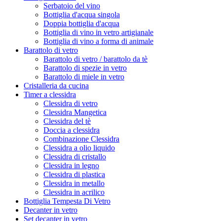
Serbatoio del vino
Bottiglia d'acqua singola
Doppia bottiglia d'acqua
Bottiglia di vino in vetro artigianale
Bottiglia di vino a forma di animale
Barattolo di vetro
Barattolo di vetro / barattolo da tè
Barattolo di spezie in vetro
Barattolo di miele in vetro
Cristalleria da cucina
Timer a clessidra
Clessidra di vetro
Clessidra Mangetica
Clessidra del tè
Doccia a clessidra
Combinazione Clessidra
Clessidra a olio liquido
Clessidra di cristallo
Clessidra in legno
Clessidra di plastica
Clessidra in metallo
Clessidra in acrilico
Bottiglia Tempesta Di Vetro
Decanter in vetro
Set decanter in vetro