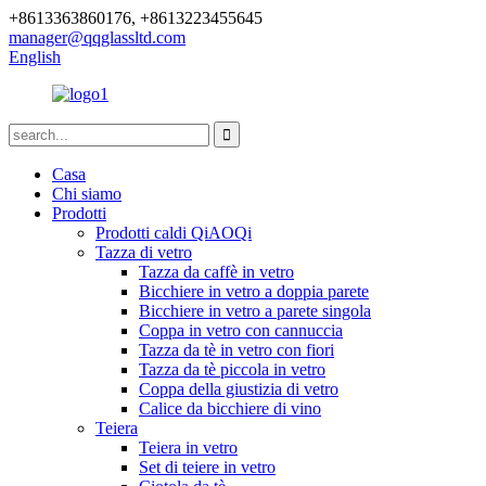
+8613363860176, +8613223455645
manager@qqglassltd.com
English
Casa
Chi siamo
Prodotti
Prodotti caldi QiAOQi
Tazza di vetro
Tazza da caffè in vetro
Bicchiere in vetro a doppia parete
Bicchiere in vetro a parete singola
Coppa in vetro con cannuccia
Tazza da tè in vetro con fiori
Tazza da tè piccola in vetro
Coppa della giustizia di vetro
Calice da bicchiere di vino
Teiera
Teiera in vetro
Set di teiere in vetro