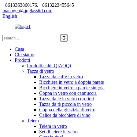
+8613363860176, +8613223455645
manager@qqglassltd.com
English
Casa
Chi siamo
Prodotti
Prodotti caldi QiAOQi
Tazza di vetro
Tazza da caffè in vetro
Bicchiere in vetro a doppia parete
Bicchiere in vetro a parete singola
Coppa in vetro con cannuccia
Tazza da tè in vetro con fiori
Tazza da tè piccola in vetro
Coppa della giustizia di vetro
Calice da bicchiere di vino
Teiera
Teiera in vetro
Set di teiere in vetro