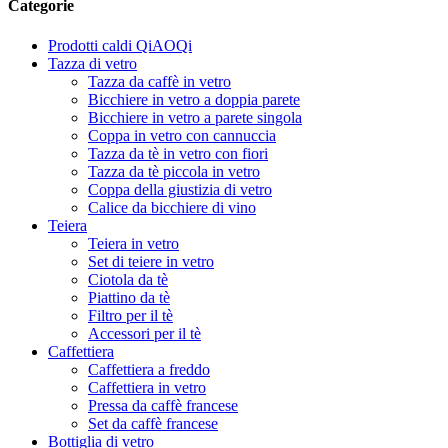
Categorie
Prodotti caldi QiAOQi
Tazza di vetro
Tazza da caffè in vetro
Bicchiere in vetro a doppia parete
Bicchiere in vetro a parete singola
Coppa in vetro con cannuccia
Tazza da tè in vetro con fiori
Tazza da tè piccola in vetro
Coppa della giustizia di vetro
Calice da bicchiere di vino
Teiera
Teiera in vetro
Set di teiere in vetro
Ciotola da tè
Piattino da tè
Filtro per il tè
Accessori per il tè
Caffettiera
Caffettiera a freddo
Caffettiera in vetro
Pressa da caffè francese
Set da caffè francese
Bottiglia di vetro