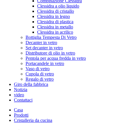
Combinazione Clessidra
Clessidra a olio liquido
Clessidra di cristallo
Clessidra in legno
Clessidra di plastica
Clessidra in metallo
Clessidra in acrilico
Bottiglia Tempesta Di Vetro
Decanter in vetro
Set decanter in vetro
Distributore di olio in vetro
Pentola per acqua fredda in vetro
Portacandele in vetro
Vaso di vetro
Cupola di vetro
Regalo di vetro
Giro della fabbrica
Notizia
video
Contattaci
Casa
Prodotti
Cristalleria da cucina