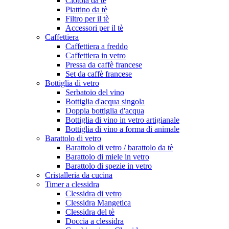
Ciotola da tè
Piattino da tè
Filtro per il tè
Accessori per il tè
Caffettiera
Caffettiera a freddo
Caffettiera in vetro
Pressa da caffè francese
Set da caffè francese
Bottiglia di vetro
Serbatoio del vino
Bottiglia d'acqua singola
Doppia bottiglia d'acqua
Bottiglia di vino in vetro artigianale
Bottiglia di vino a forma di animale
Barattolo di vetro
Barattolo di vetro / barattolo da tè
Barattolo di miele in vetro
Barattolo di spezie in vetro
Cristalleria da cucina
Timer a clessidra
Clessidra di vetro
Clessidra Mangetica
Clessidra del tè
Doccia a clessidra