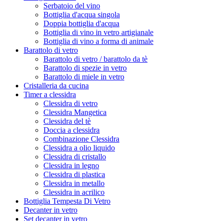
Serbatoio del vino
Bottiglia d'acqua singola
Doppia bottiglia d'acqua
Bottiglia di vino in vetro artigianale
Bottiglia di vino a forma di animale
Barattolo di vetro
Barattolo di vetro / barattolo da tè
Barattolo di spezie in vetro
Barattolo di miele in vetro
Cristalleria da cucina
Timer a clessidra
Clessidra di vetro
Clessidra Mangetica
Clessidra del tè
Doccia a clessidra
Combinazione Clessidra
Clessidra a olio liquido
Clessidra di cristallo
Clessidra in legno
Clessidra di plastica
Clessidra in metallo
Clessidra in acrilico
Bottiglia Tempesta Di Vetro
Decanter in vetro
Set decanter in vetro