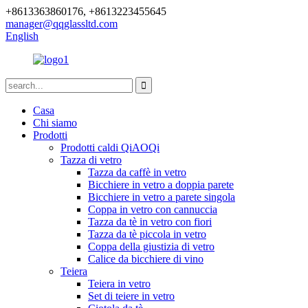
+8613363860176, +8613223455645
manager@qqglassltd.com
English
Casa
Chi siamo
Prodotti
Prodotti caldi QiAOQi
Tazza di vetro
Tazza da caffè in vetro
Bicchiere in vetro a doppia parete
Bicchiere in vetro a parete singola
Coppa in vetro con cannuccia
Tazza da tè in vetro con fiori
Tazza da tè piccola in vetro
Coppa della giustizia di vetro
Calice da bicchiere di vino
Teiera
Teiera in vetro
Set di teiere in vetro