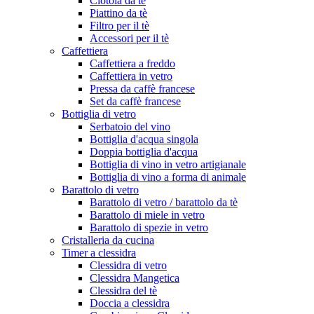
Ciotola da tè
Piattino da tè
Filtro per il tè
Accessori per il tè
Caffettiera
Caffettiera a freddo
Caffettiera in vetro
Pressa da caffè francese
Set da caffè francese
Bottiglia di vetro
Serbatoio del vino
Bottiglia d'acqua singola
Doppia bottiglia d'acqua
Bottiglia di vino in vetro artigianale
Bottiglia di vino a forma di animale
Barattolo di vetro
Barattolo di vetro / barattolo da tè
Barattolo di miele in vetro
Barattolo di spezie in vetro
Cristalleria da cucina
Timer a clessidra
Clessidra di vetro
Clessidra Mangetica
Clessidra del tè
Doccia a clessidra