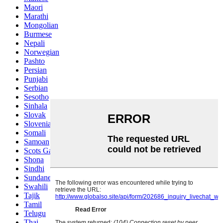
Maori
Marathi
Mongolian
Burmese
Nepali
Norwegian
Pashto
Persian
Punjabi
Serbian
Sesotho
Sinhala
Slovak
Slovenian
Somali
Samoan
Scots Gaelic
Shona
Sindhi
Sundanese
Swahili
Tajik
Tamil
Telugu
Thai