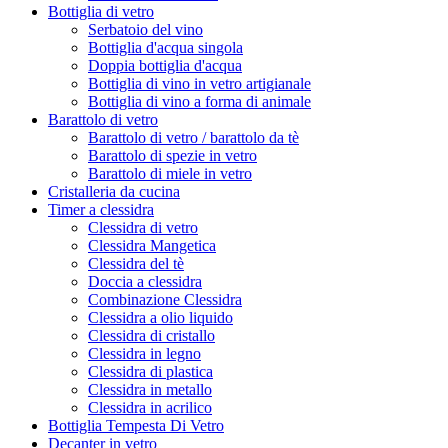
Bottiglia di vetro
Serbatoio del vino
Bottiglia d'acqua singola
Doppia bottiglia d'acqua
Bottiglia di vino in vetro artigianale
Bottiglia di vino a forma di animale
Barattolo di vetro
Barattolo di vetro / barattolo da tè
Barattolo di spezie in vetro
Barattolo di miele in vetro
Cristalleria da cucina
Timer a clessidra
Clessidra di vetro
Clessidra Mangetica
Clessidra del tè
Doccia a clessidra
Combinazione Clessidra
Clessidra a olio liquido
Clessidra di cristallo
Clessidra in legno
Clessidra di plastica
Clessidra in metallo
Clessidra in acrilico
Bottiglia Tempesta Di Vetro
Decanter in vetro