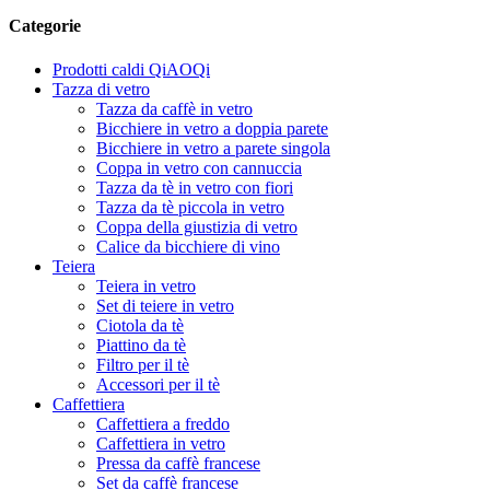
Categorie
Prodotti caldi QiAOQi
Tazza di vetro
Tazza da caffè in vetro
Bicchiere in vetro a doppia parete
Bicchiere in vetro a parete singola
Coppa in vetro con cannuccia
Tazza da tè in vetro con fiori
Tazza da tè piccola in vetro
Coppa della giustizia di vetro
Calice da bicchiere di vino
Teiera
Teiera in vetro
Set di teiere in vetro
Ciotola da tè
Piattino da tè
Filtro per il tè
Accessori per il tè
Caffettiera
Caffettiera a freddo
Caffettiera in vetro
Pressa da caffè francese
Set da caffè francese