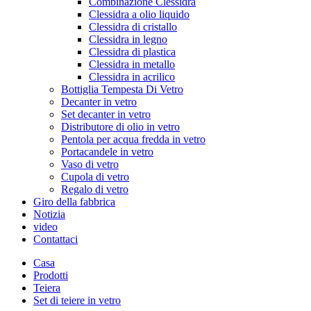
Combinazione Clessidra
Clessidra a olio liquido
Clessidra di cristallo
Clessidra in legno
Clessidra di plastica
Clessidra in metallo
Clessidra in acrilico
Bottiglia Tempesta Di Vetro
Decanter in vetro
Set decanter in vetro
Distributore di olio in vetro
Pentola per acqua fredda in vetro
Portacandele in vetro
Vaso di vetro
Cupola di vetro
Regalo di vetro
Giro della fabbrica
Notizia
video
Contattaci
Casa
Prodotti
Teiera
Set di teiere in vetro