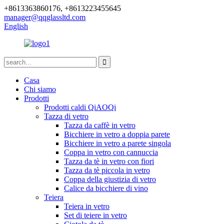
+8613363860176, +8613223455645
manager@qqglassltd.com
English
Casa
Chi siamo
Prodotti
Prodotti caldi QiAOQi
Tazza di vetro
Tazza da caffè in vetro
Bicchiere in vetro a doppia parete
Bicchiere in vetro a parete singola
Coppa in vetro con cannuccia
Tazza da tè in vetro con fiori
Tazza da tè piccola in vetro
Coppa della giustizia di vetro
Calice da bicchiere di vino
Teiera
Teiera in vetro
Set di teiere in vetro