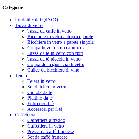
Categorie
Prodotti caldi QiAOQi
Tazza di vetro
Tazza da caffè in vetro
Bicchiere in vetro a doppia parete
Bicchiere in vetro a parete singola
Coppa in vetro con cannuccia
Tazza da tè in vetro con fiori
Tazza da tè piccola in vetro
Coppa della giustizia di vetro
Calice da bicchiere di vino
Teiera
Teiera in vetro
Set di teiere in vetro
Ciotola da tè
Piattino da tè
Filtro per il tè
Accessori per il tè
Caffettiera
Caffettiera a freddo
Caffettiera in vetro
Pressa da caffè francese
Set da caffè francese