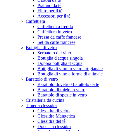
Ciotola da tè
Piattino da tè
Filtro per il tè
Accessori per il tè
Caffettiera
Caffettiera a freddo
Caffettiera in vetro
Pressa da caffè francese
Set da caffè francese
Bottiglia di vetro
Serbatoio del vino
Bottiglia d'acqua singola
Doppia bottiglia d'acqua
Bottiglia di vino in vetro artigianale
Bottiglia di vino a forma di animale
Barattolo di vetro
Barattolo di vetro / barattolo da tè
Barattolo di miele in vetro
Barattolo di spezie in vetro
Cristalleria da cucina
Timer a clessidra
Clessidra di vetro
Clessidra Mangetica
Clessidra del tè
Doccia a clessidra