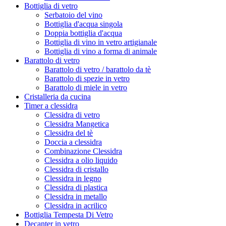
Bottiglia di vetro
Serbatoio del vino
Bottiglia d'acqua singola
Doppia bottiglia d'acqua
Bottiglia di vino in vetro artigianale
Bottiglia di vino a forma di animale
Barattolo di vetro
Barattolo di vetro / barattolo da tè
Barattolo di spezie in vetro
Barattolo di miele in vetro
Cristalleria da cucina
Timer a clessidra
Clessidra di vetro
Clessidra Mangetica
Clessidra del tè
Doccia a clessidra
Combinazione Clessidra
Clessidra a olio liquido
Clessidra di cristallo
Clessidra in legno
Clessidra di plastica
Clessidra in metallo
Clessidra in acrilico
Bottiglia Tempesta Di Vetro
Decanter in vetro