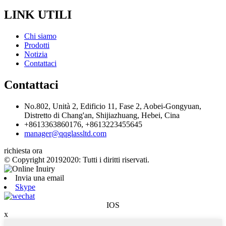
LINK UTILI
Chi siamo
Prodotti
Notizia
Contattaci
Contattaci
No.802, Unità 2, Edificio 11, Fase 2, Aobei-Gongyuan,
Distretto di Chang'an, Shijiazhuang, Hebei, Cina
+8613363860176, +8613223455645
manager@qqglassltd.com
richiesta ora
© Copyright 20192020: Tutti i diritti riservati.
Invia una email
Skype
IOS
x