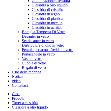
Combinazione Clessidra
Clessidra a olio liquido
Clessidra di cristallo
Clessidra in legno
Clessidra di plastica
Clessidra in metallo
Clessidra in acrilico
Bottiglia Tempesta Di Vetro
Decanter in vetro
Set decanter in vetro
Distributore di olio in vetro
Pentola per acqua fredda in vetro
Portacandele in vetro
Vaso di vetro
Cupola di vetro
Regalo di vetro
Giro della fabbrica
Notizia
video
Contattaci
Casa
Prodotti
Timer a clessidra
Clessidra a olio liquido