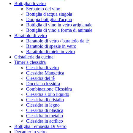
Bottiglia di vetro
Serbatoio del vino
Bottiglia d'acqua singola
Doppia bottiglia d'acqua
Bottiglia di vino in vetro artigianale
Bottiglia di vino a forma di animale
Barattolo di vetro
Barattolo di vetro / barattolo da tè
Barattolo di spezie in vetro
Barattolo di miele in vetro
Cristalleria da cucina
Timer a clessidra
Clessidra di vetro
Clessidra Mangetica
Clessidra del tè
Doccia a clessidra
Combinazione Clessidra
Clessidra a olio liquido
Clessidra di cristallo
Clessidra in legno
Clessidra di plastica
Clessidra in metallo
Clessidra in acrilico
Bottiglia Tempesta Di Vetro
Decanter in vetro