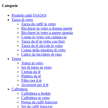
Categorie
Prodotti caldi QiAOQi
Tazza di vetro
Tazza da caffè in vetro
Bicchiere in vetro a doppia parete
Bicchiere in vetro a parete singola
Coppa in vetro con cannuccia
Tazza da tè in vetro con fiori
Tazza da tè piccola in vetro
Coppa della giustizia di vetro
Calice da bicchiere di vino
Teiera
Teiera in vetro
Set di teiere in vetro
Ciotola da tè
Piattino da tè
Filtro per il tè
Accessori per il tè
Caffettiera
Caffettiera a freddo
Caffettiera in vetro
Pressa da caffè francese
Set da caffè francese