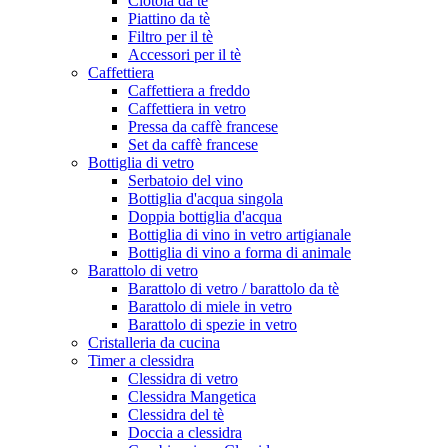
Ciotola da tè
Piattino da tè
Filtro per il tè
Accessori per il tè
Caffettiera
Caffettiera a freddo
Caffettiera in vetro
Pressa da caffè francese
Set da caffè francese
Bottiglia di vetro
Serbatoio del vino
Bottiglia d'acqua singola
Doppia bottiglia d'acqua
Bottiglia di vino in vetro artigianale
Bottiglia di vino a forma di animale
Barattolo di vetro
Barattolo di vetro / barattolo da tè
Barattolo di miele in vetro
Barattolo di spezie in vetro
Cristalleria da cucina
Timer a clessidra
Clessidra di vetro
Clessidra Mangetica
Clessidra del tè
Doccia a clessidra