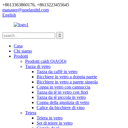
+8613363860176, +8613223455645
manager@qqglassltd.com
English
Casa
Chi siamo
Prodotti
Prodotti caldi QiAOQi
Tazza di vetro
Tazza da caffè in vetro
Bicchiere in vetro a doppia parete
Bicchiere in vetro a parete singola
Coppa in vetro con cannuccia
Tazza da tè in vetro con fiori
Tazza da tè piccola in vetro
Coppa della giustizia di vetro
Calice da bicchiere di vino
Teiera
Teiera in vetro
Set di teiere in vetro