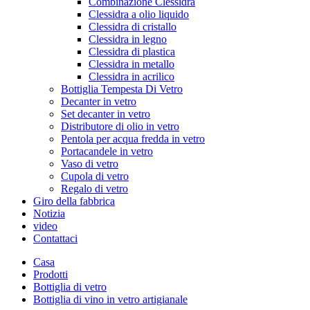
Combinazione Clessidra
Clessidra a olio liquido
Clessidra di cristallo
Clessidra in legno
Clessidra di plastica
Clessidra in metallo
Clessidra in acrilico
Bottiglia Tempesta Di Vetro
Decanter in vetro
Set decanter in vetro
Distributore di olio in vetro
Pentola per acqua fredda in vetro
Portacandele in vetro
Vaso di vetro
Cupola di vetro
Regalo di vetro
Giro della fabbrica
Notizia
video
Contattaci
Casa
Prodotti
Bottiglia di vetro
Bottiglia di vino in vetro artigianale