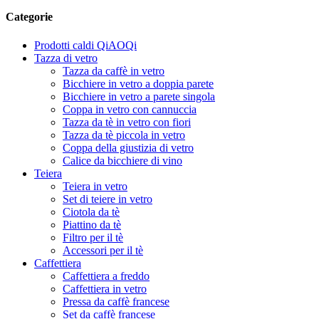
Categorie
Prodotti caldi QiAOQi
Tazza di vetro
Tazza da caffè in vetro
Bicchiere in vetro a doppia parete
Bicchiere in vetro a parete singola
Coppa in vetro con cannuccia
Tazza da tè in vetro con fiori
Tazza da tè piccola in vetro
Coppa della giustizia di vetro
Calice da bicchiere di vino
Teiera
Teiera in vetro
Set di teiere in vetro
Ciotola da tè
Piattino da tè
Filtro per il tè
Accessori per il tè
Caffettiera
Caffettiera a freddo
Caffettiera in vetro
Pressa da caffè francese
Set da caffè francese