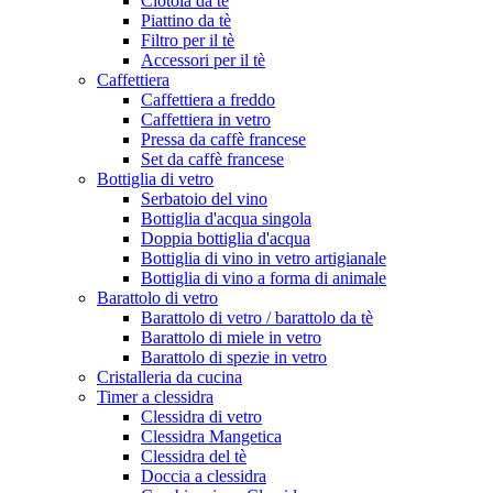
Ciotola da tè
Piattino da tè
Filtro per il tè
Accessori per il tè
Caffettiera
Caffettiera a freddo
Caffettiera in vetro
Pressa da caffè francese
Set da caffè francese
Bottiglia di vetro
Serbatoio del vino
Bottiglia d'acqua singola
Doppia bottiglia d'acqua
Bottiglia di vino in vetro artigianale
Bottiglia di vino a forma di animale
Barattolo di vetro
Barattolo di vetro / barattolo da tè
Barattolo di miele in vetro
Barattolo di spezie in vetro
Cristalleria da cucina
Timer a clessidra
Clessidra di vetro
Clessidra Mangetica
Clessidra del tè
Doccia a clessidra