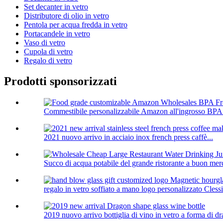
Set decanter in vetro
Distributore di olio in vetro
Pentola per acqua fredda in vetro
Portacandele in vetro
Vaso di vetro
Cupola di vetro
Regalo di vetro
Prodotti sponsorizzati
Commestibile personalizzabile Amazon all'ingrosso BPA 
2021 nuovo arrivo in acciaio inox french press caffè...
Succo di acqua potabile del grande ristorante a buon merca
regalo in vetro soffiato a mano logo personalizzato Cless
2019 nuovo arrivo bottiglia di vino in vetro a forma di d