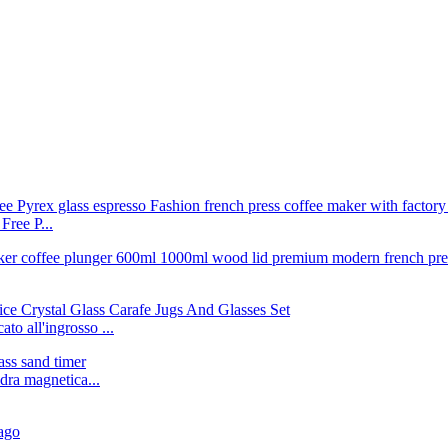
Free P...
to all'ingrosso ...
idra magnetica...
rago