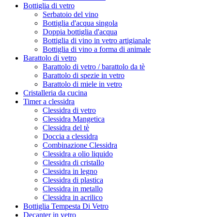
Bottiglia di vetro
Serbatoio del vino
Bottiglia d'acqua singola
Doppia bottiglia d'acqua
Bottiglia di vino in vetro artigianale
Bottiglia di vino a forma di animale
Barattolo di vetro
Barattolo di vetro / barattolo da tè
Barattolo di spezie in vetro
Barattolo di miele in vetro
Cristalleria da cucina
Timer a clessidra
Clessidra di vetro
Clessidra Mangetica
Clessidra del tè
Doccia a clessidra
Combinazione Clessidra
Clessidra a olio liquido
Clessidra di cristallo
Clessidra in legno
Clessidra di plastica
Clessidra in metallo
Clessidra in acrilico
Bottiglia Tempesta Di Vetro
Decanter in vetro