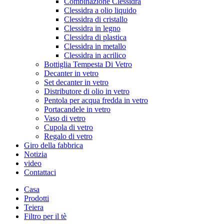
Combinazione Clessidra
Clessidra a olio liquido
Clessidra di cristallo
Clessidra in legno
Clessidra di plastica
Clessidra in metallo
Clessidra in acrilico
Bottiglia Tempesta Di Vetro
Decanter in vetro
Set decanter in vetro
Distributore di olio in vetro
Pentola per acqua fredda in vetro
Portacandele in vetro
Vaso di vetro
Cupola di vetro
Regalo di vetro
Giro della fabbrica
Notizia
video
Contattaci
Casa
Prodotti
Teiera
Filtro per il tè