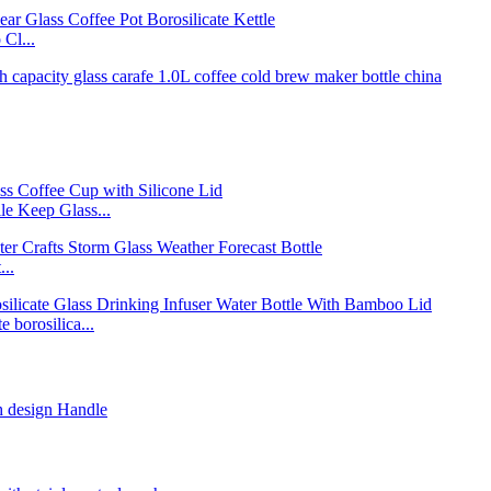
 Cl...
ile Keep Glass...
..
 borosilica...