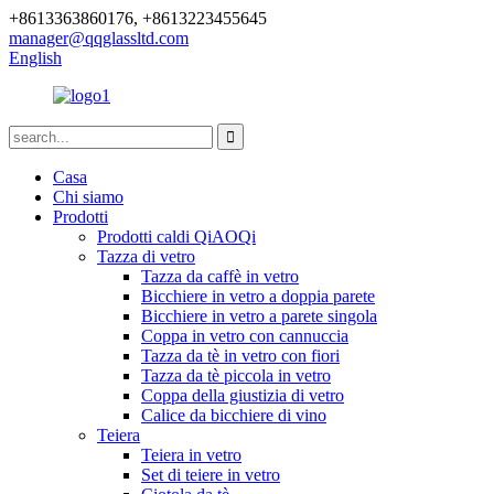
+8613363860176, +8613223455645
manager@qqglassltd.com
English
Casa
Chi siamo
Prodotti
Prodotti caldi QiAOQi
Tazza di vetro
Tazza da caffè in vetro
Bicchiere in vetro a doppia parete
Bicchiere in vetro a parete singola
Coppa in vetro con cannuccia
Tazza da tè in vetro con fiori
Tazza da tè piccola in vetro
Coppa della giustizia di vetro
Calice da bicchiere di vino
Teiera
Teiera in vetro
Set di teiere in vetro