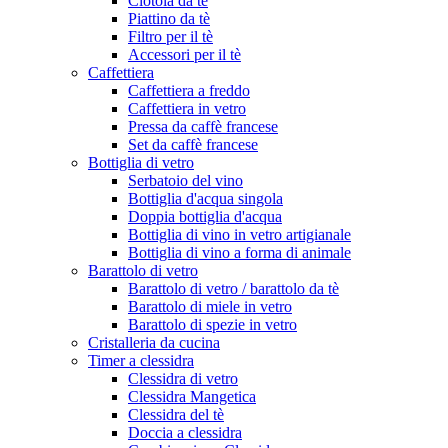
Ciotola da tè
Piattino da tè
Filtro per il tè
Accessori per il tè
Caffettiera
Caffettiera a freddo
Caffettiera in vetro
Pressa da caffè francese
Set da caffè francese
Bottiglia di vetro
Serbatoio del vino
Bottiglia d'acqua singola
Doppia bottiglia d'acqua
Bottiglia di vino in vetro artigianale
Bottiglia di vino a forma di animale
Barattolo di vetro
Barattolo di vetro / barattolo da tè
Barattolo di miele in vetro
Barattolo di spezie in vetro
Cristalleria da cucina
Timer a clessidra
Clessidra di vetro
Clessidra Mangetica
Clessidra del tè
Doccia a clessidra