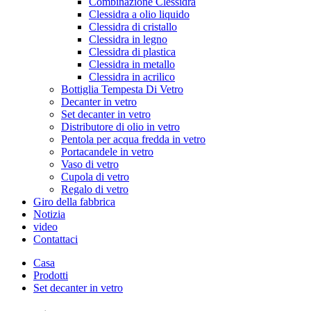
Combinazione Clessidra
Clessidra a olio liquido
Clessidra di cristallo
Clessidra in legno
Clessidra di plastica
Clessidra in metallo
Clessidra in acrilico
Bottiglia Tempesta Di Vetro
Decanter in vetro
Set decanter in vetro
Distributore di olio in vetro
Pentola per acqua fredda in vetro
Portacandele in vetro
Vaso di vetro
Cupola di vetro
Regalo di vetro
Giro della fabbrica
Notizia
video
Contattaci
Casa
Prodotti
Set decanter in vetro