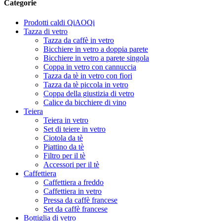
Categorie
Prodotti caldi QiAOQi
Tazza di vetro
Tazza da caffè in vetro
Bicchiere in vetro a doppia parete
Bicchiere in vetro a parete singola
Coppa in vetro con cannuccia
Tazza da tè in vetro con fiori
Tazza da tè piccola in vetro
Coppa della giustizia di vetro
Calice da bicchiere di vino
Teiera
Teiera in vetro
Set di teiere in vetro
Ciotola da tè
Piattino da tè
Filtro per il tè
Accessori per il tè
Caffettiera
Caffettiera a freddo
Caffettiera in vetro
Pressa da caffè francese
Set da caffè francese
Bottiglia di vetro