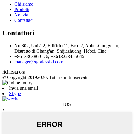
Chi siamo
Prodotti
Notizia
Contattaci
Contattaci
No.802, Unità 2, Edificio 11, Fase 2, Aobei-Gongyuan,
Distretto di Chang'an, Shijiazhuang, Hebei, Cina
+8613363860176, +8613223455645
manager@qqglassltd.com
richiesta ora
© Copyright 20192020: Tutti i diritti riservati.
Invia una email
Skype
IOS
x