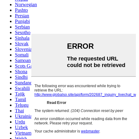
Norwegian
Pashto
Persian
Punjabi
Serbian
Sesotho
Sinhala
Slovak
Slovenian
Somali
Samoan
Scots Gaelic
Shona
Sindhi
Sundanese
Swahili
Tajik
Tamil
Telugu
Thai
Ukrainian
Urdu
Uzbek
Vietnamese
Welsh