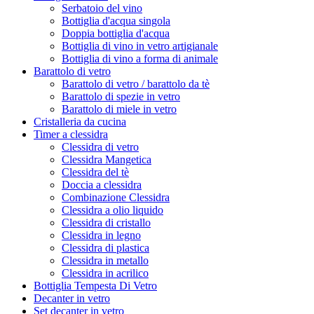
Serbatoio del vino
Bottiglia d'acqua singola
Doppia bottiglia d'acqua
Bottiglia di vino in vetro artigianale
Bottiglia di vino a forma di animale
Barattolo di vetro
Barattolo di vetro / barattolo da tè
Barattolo di spezie in vetro
Barattolo di miele in vetro
Cristalleria da cucina
Timer a clessidra
Clessidra di vetro
Clessidra Mangetica
Clessidra del tè
Doccia a clessidra
Combinazione Clessidra
Clessidra a olio liquido
Clessidra di cristallo
Clessidra in legno
Clessidra di plastica
Clessidra in metallo
Clessidra in acrilico
Bottiglia Tempesta Di Vetro
Decanter in vetro
Set decanter in vetro