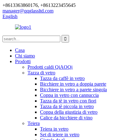
+8613363860176, +8613223455645
manager@qqglassltd.com
English
Casa
Chi siamo
Prodotti
Prodotti caldi QiAOQi
Tazza di vetro
Tazza da caffè in vetro
Bicchiere in vetro a doppia parete
Bicchiere in vetro a parete singola
Coppa in vetro con cannuccia
Tazza da tè in vetro con fiori
Tazza da tè piccola in vetro
Coppa della giustizia di vetro
Calice da bicchiere di vino
Teiera
Teiera in vetro
Set di teiere in vetro