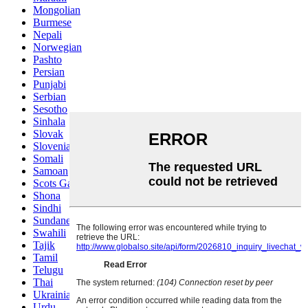
Mongolian
Burmese
Nepali
Norwegian
Pashto
Persian
Punjabi
Serbian
Sesotho
Sinhala
Slovak
Slovenian
Somali
Samoan
Scots Gaelic
Shona
Sindhi
Sundanese
Swahili
Tajik
Tamil
Telugu
Thai
Ukrainian
Urdu