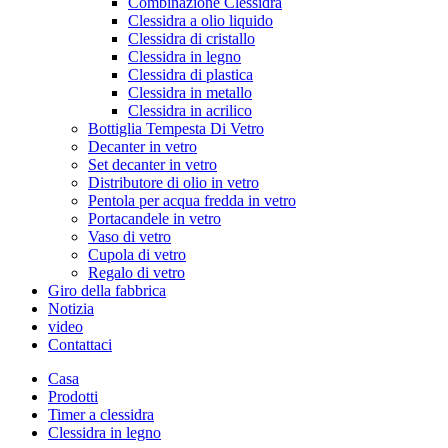
Combinazione Clessidra
Clessidra a olio liquido
Clessidra di cristallo
Clessidra in legno
Clessidra di plastica
Clessidra in metallo
Clessidra in acrilico
Bottiglia Tempesta Di Vetro
Decanter in vetro
Set decanter in vetro
Distributore di olio in vetro
Pentola per acqua fredda in vetro
Portacandele in vetro
Vaso di vetro
Cupola di vetro
Regalo di vetro
Giro della fabbrica
Notizia
video
Contattaci
Casa
Prodotti
Timer a clessidra
Clessidra in legno