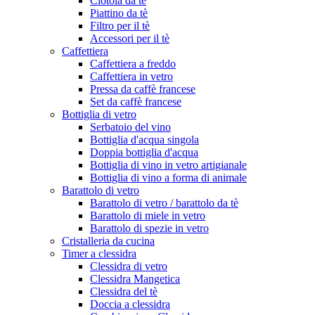
Ciotola da tè
Piattino da tè
Filtro per il tè
Accessori per il tè
Caffettiera
Caffettiera a freddo
Caffettiera in vetro
Pressa da caffè francese
Set da caffè francese
Bottiglia di vetro
Serbatoio del vino
Bottiglia d'acqua singola
Doppia bottiglia d'acqua
Bottiglia di vino in vetro artigianale
Bottiglia di vino a forma di animale
Barattolo di vetro
Barattolo di vetro / barattolo da tè
Barattolo di miele in vetro
Barattolo di spezie in vetro
Cristalleria da cucina
Timer a clessidra
Clessidra di vetro
Clessidra Mangetica
Clessidra del tè
Doccia a clessidra