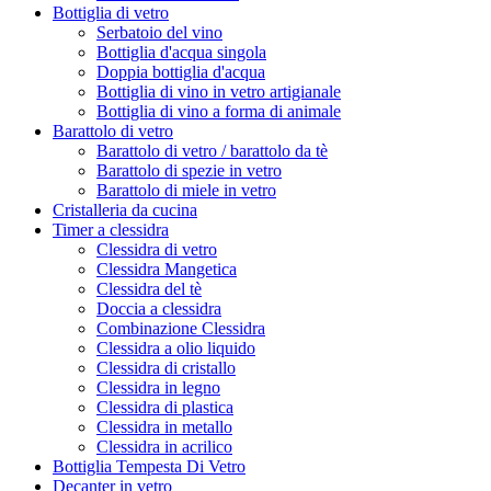
Bottiglia di vetro
Serbatoio del vino
Bottiglia d'acqua singola
Doppia bottiglia d'acqua
Bottiglia di vino in vetro artigianale
Bottiglia di vino a forma di animale
Barattolo di vetro
Barattolo di vetro / barattolo da tè
Barattolo di spezie in vetro
Barattolo di miele in vetro
Cristalleria da cucina
Timer a clessidra
Clessidra di vetro
Clessidra Mangetica
Clessidra del tè
Doccia a clessidra
Combinazione Clessidra
Clessidra a olio liquido
Clessidra di cristallo
Clessidra in legno
Clessidra di plastica
Clessidra in metallo
Clessidra in acrilico
Bottiglia Tempesta Di Vetro
Decanter in vetro