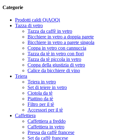
Categorie
Prodotti caldi QiAOQi
Tazza di vetro
Tazza da caffè in vetro
Bicchiere in vetro a doppia parete
Bicchiere in vetro a parete singola
Coppa in vetro con cannuccia
Tazza da tè in vetro con fiori
Tazza da tè piccola in vetro
Coppa della giustizia di vetro
Calice da bicchiere di vino
Teiera
Teiera in vetro
Set di teiere in vetro
Ciotola da tè
Piattino da tè
Filtro per il tè
Accessori per il tè
Caffettiera
Caffettiera a freddo
Caffettiera in vetro
Pressa da caffè francese
Set da caffè francese