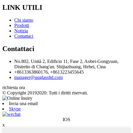
LINK UTILI
Chi siamo
Prodotti
Notizia
Contattaci
Contattaci
No.802, Unità 2, Edificio 11, Fase 2, Aobei-Gongyuan,
Distretto di Chang'an, Shijiazhuang, Hebei, Cina
+8613363860176, +8613223455645
manager@qqglassltd.com
richiesta ora
© Copyright 20192020: Tutti i diritti riservati.
Invia una email
Skype
IOS
x