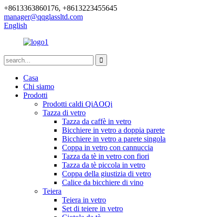
+8613363860176, +8613223455645
manager@qqglassltd.com
English
Casa
Chi siamo
Prodotti
Prodotti caldi QiAOQi
Tazza di vetro
Tazza da caffè in vetro
Bicchiere in vetro a doppia parete
Bicchiere in vetro a parete singola
Coppa in vetro con cannuccia
Tazza da tè in vetro con fiori
Tazza da tè piccola in vetro
Coppa della giustizia di vetro
Calice da bicchiere di vino
Teiera
Teiera in vetro
Set di teiere in vetro