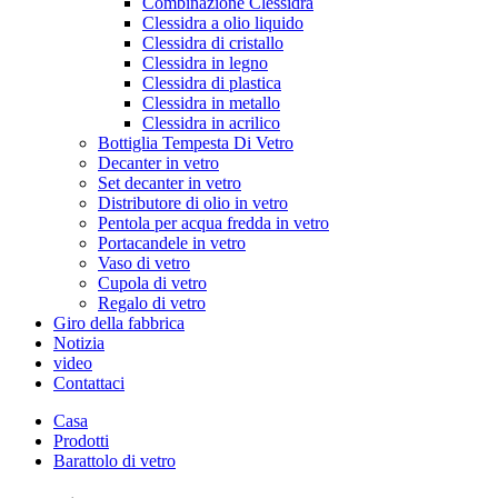
Combinazione Clessidra
Clessidra a olio liquido
Clessidra di cristallo
Clessidra in legno
Clessidra di plastica
Clessidra in metallo
Clessidra in acrilico
Bottiglia Tempesta Di Vetro
Decanter in vetro
Set decanter in vetro
Distributore di olio in vetro
Pentola per acqua fredda in vetro
Portacandele in vetro
Vaso di vetro
Cupola di vetro
Regalo di vetro
Giro della fabbrica
Notizia
video
Contattaci
Casa
Prodotti
Barattolo di vetro