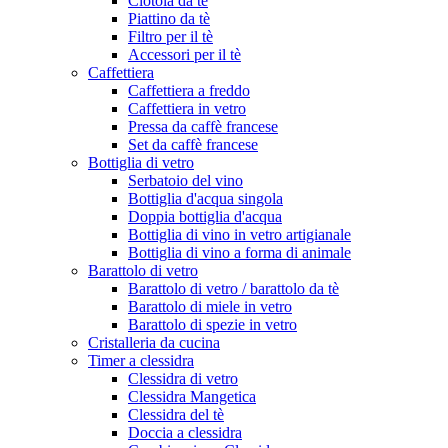
Ciotola da tè
Piattino da tè
Filtro per il tè
Accessori per il tè
Caffettiera
Caffettiera a freddo
Caffettiera in vetro
Pressa da caffè francese
Set da caffè francese
Bottiglia di vetro
Serbatoio del vino
Bottiglia d'acqua singola
Doppia bottiglia d'acqua
Bottiglia di vino in vetro artigianale
Bottiglia di vino a forma di animale
Barattolo di vetro
Barattolo di vetro / barattolo da tè
Barattolo di miele in vetro
Barattolo di spezie in vetro
Cristalleria da cucina
Timer a clessidra
Clessidra di vetro
Clessidra Mangetica
Clessidra del tè
Doccia a clessidra