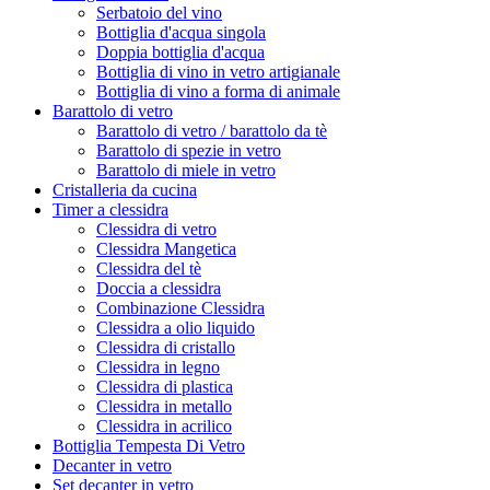
Serbatoio del vino
Bottiglia d'acqua singola
Doppia bottiglia d'acqua
Bottiglia di vino in vetro artigianale
Bottiglia di vino a forma di animale
Barattolo di vetro
Barattolo di vetro / barattolo da tè
Barattolo di spezie in vetro
Barattolo di miele in vetro
Cristalleria da cucina
Timer a clessidra
Clessidra di vetro
Clessidra Mangetica
Clessidra del tè
Doccia a clessidra
Combinazione Clessidra
Clessidra a olio liquido
Clessidra di cristallo
Clessidra in legno
Clessidra di plastica
Clessidra in metallo
Clessidra in acrilico
Bottiglia Tempesta Di Vetro
Decanter in vetro
Set decanter in vetro