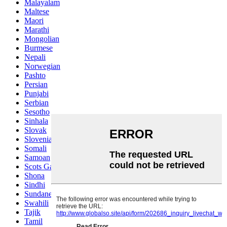
Malayalam
Maltese
Maori
Marathi
Mongolian
Burmese
Nepali
Norwegian
Pashto
Persian
Punjabi
Serbian
Sesotho
Sinhala
Slovak
Slovenian
Somali
Samoan
Scots Gaelic
Shona
Sindhi
Sundanese
Swahili
Tajik
Tamil