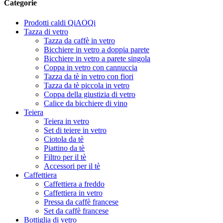
Categorie
Prodotti caldi QiAOQi
Tazza di vetro
Tazza da caffè in vetro
Bicchiere in vetro a doppia parete
Bicchiere in vetro a parete singola
Coppa in vetro con cannuccia
Tazza da tè in vetro con fiori
Tazza da tè piccola in vetro
Coppa della giustizia di vetro
Calice da bicchiere di vino
Teiera
Teiera in vetro
Set di teiere in vetro
Ciotola da tè
Piattino da tè
Filtro per il tè
Accessori per il tè
Caffettiera
Caffettiera a freddo
Caffettiera in vetro
Pressa da caffè francese
Set da caffè francese
Bottiglia di vetro