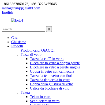
+8613363860176, +8613223455645
manager@qqglassltd.com
English
Casa
Chi siamo
Prodotti
Prodotti caldi QiAOQi
Tazza di vetro
Tazza da caffè in vetro
Bicchiere in vetro a doppia parete
Bicchiere in vetro a parete singola
Coppa in vetro con cannuccia
Tazza da tè in vetro con fiori
Tazza da tè piccola in vetro
Coppa della giustizia di vetro
Calice da bicchiere di vino
Teiera
Teiera in vetro
Set di teiere in vetro