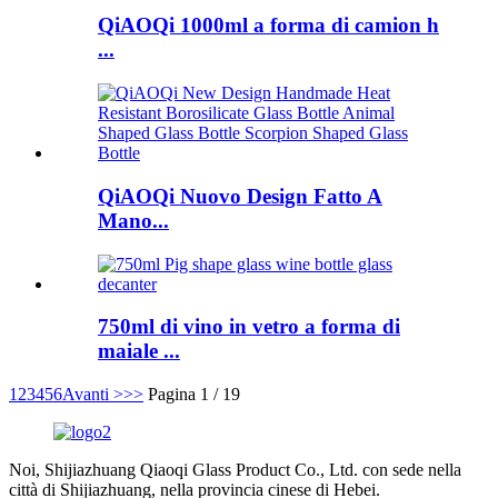
QiAOQi 1000ml a forma di camion h
...
QiAOQi Nuovo Design Fatto A
Mano...
750ml di vino in vetro a forma di
maiale ...
1
2
3
4
5
6
Avanti >
>>
Pagina 1 / 19
Noi, Shijiazhuang Qiaoqi Glass Product Co., Ltd. con sede nella
città di Shijiazhuang, nella provincia cinese di Hebei.