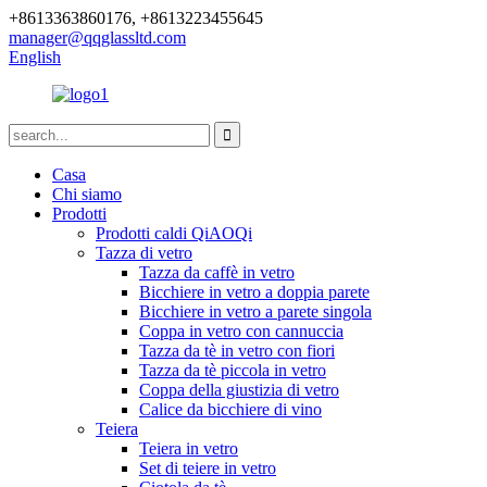
+8613363860176, +8613223455645
manager@qqglassltd.com
English
Casa
Chi siamo
Prodotti
Prodotti caldi QiAOQi
Tazza di vetro
Tazza da caffè in vetro
Bicchiere in vetro a doppia parete
Bicchiere in vetro a parete singola
Coppa in vetro con cannuccia
Tazza da tè in vetro con fiori
Tazza da tè piccola in vetro
Coppa della giustizia di vetro
Calice da bicchiere di vino
Teiera
Teiera in vetro
Set di teiere in vetro