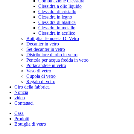
Combinazione Clessidra
Clessidra a olio liquido
Clessidra di cristallo
Clessidra in legno
Clessidra di plastica
Clessidra in metallo
Clessidra in acrilico
Bottiglia Tempesta Di Vetro
Decanter in vetro
Set decanter in vetro
Distributore di olio in vetro
Pentola per acqua fredda in vetro
Portacandele in vetro
Vaso di vetro
Cupola di vetro
Regalo di vetro
Giro della fabbrica
Notizia
video
Contattaci
Casa
Prodotti
Bottiglia di vetro