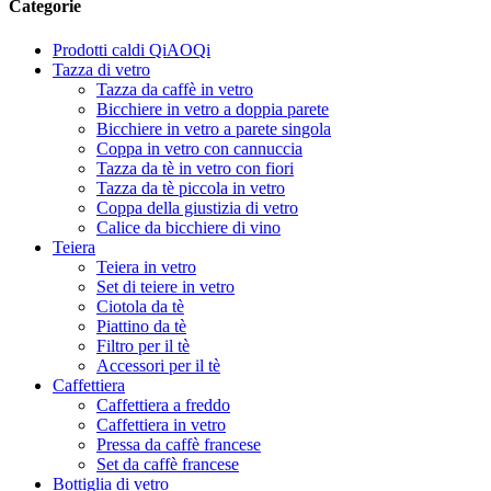
Categorie
Prodotti caldi QiAOQi
Tazza di vetro
Tazza da caffè in vetro
Bicchiere in vetro a doppia parete
Bicchiere in vetro a parete singola
Coppa in vetro con cannuccia
Tazza da tè in vetro con fiori
Tazza da tè piccola in vetro
Coppa della giustizia di vetro
Calice da bicchiere di vino
Teiera
Teiera in vetro
Set di teiere in vetro
Ciotola da tè
Piattino da tè
Filtro per il tè
Accessori per il tè
Caffettiera
Caffettiera a freddo
Caffettiera in vetro
Pressa da caffè francese
Set da caffè francese
Bottiglia di vetro