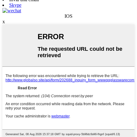
Skype
IOS
x