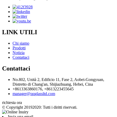
LINK UTILI
Chi siamo
Prodotti
Notizia
Contattaci
Contattaci
No.802, Unità 2, Edificio 11, Fase 2, Aobei-Gongyuan,
Distretto di Chang'an, Shijiazhuang, Hebei, Cina
+8613363860176, +8613223455645
manager@qqglassltd.com
richiesta ora
© Copyright 20192020: Tutti i diritti riservati.
Invia una email