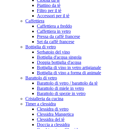
Ciotola da tè
Piattino da tè
Filtro per il tè
Accessori per il tè
Caffettiera
Caffettiera a freddo
Caffettiera in vetro
Pressa da caffè francese
Set da caffè francese
Bottiglia di vetro
Serbatoio del vino
Bottiglia d'acqua singola
Doppia bottiglia d'acqua
Bottiglia di vino in vetro artigianale
Bottiglia di vino a forma di animale
Barattolo di vetro
Barattolo di vetro / barattolo da tè
Barattolo di miele in vetro
Barattolo di spezie in vetro
Cristalleria da cucina
Timer a clessidra
Clessidra di vetro
Clessidra Mangetica
Clessidra del tè
Doccia a clessidra