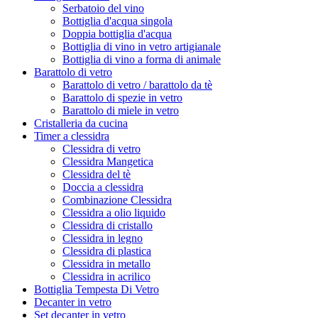
Serbatoio del vino
Bottiglia d'acqua singola
Doppia bottiglia d'acqua
Bottiglia di vino in vetro artigianale
Bottiglia di vino a forma di animale
Barattolo di vetro
Barattolo di vetro / barattolo da tè
Barattolo di spezie in vetro
Barattolo di miele in vetro
Cristalleria da cucina
Timer a clessidra
Clessidra di vetro
Clessidra Mangetica
Clessidra del tè
Doccia a clessidra
Combinazione Clessidra
Clessidra a olio liquido
Clessidra di cristallo
Clessidra in legno
Clessidra di plastica
Clessidra in metallo
Clessidra in acrilico
Bottiglia Tempesta Di Vetro
Decanter in vetro
Set decanter in vetro