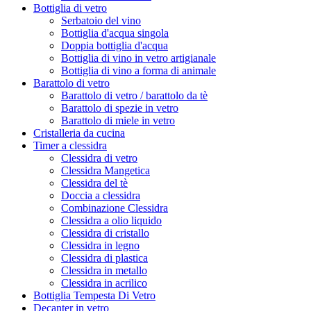
Bottiglia di vetro
Serbatoio del vino
Bottiglia d'acqua singola
Doppia bottiglia d'acqua
Bottiglia di vino in vetro artigianale
Bottiglia di vino a forma di animale
Barattolo di vetro
Barattolo di vetro / barattolo da tè
Barattolo di spezie in vetro
Barattolo di miele in vetro
Cristalleria da cucina
Timer a clessidra
Clessidra di vetro
Clessidra Mangetica
Clessidra del tè
Doccia a clessidra
Combinazione Clessidra
Clessidra a olio liquido
Clessidra di cristallo
Clessidra in legno
Clessidra di plastica
Clessidra in metallo
Clessidra in acrilico
Bottiglia Tempesta Di Vetro
Decanter in vetro