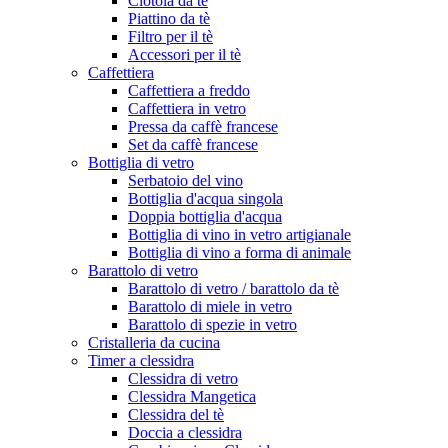
Ciotola da tè
Piattino da tè
Filtro per il tè
Accessori per il tè
Caffettiera
Caffettiera a freddo
Caffettiera in vetro
Pressa da caffè francese
Set da caffè francese
Bottiglia di vetro
Serbatoio del vino
Bottiglia d'acqua singola
Doppia bottiglia d'acqua
Bottiglia di vino in vetro artigianale
Bottiglia di vino a forma di animale
Barattolo di vetro
Barattolo di vetro / barattolo da tè
Barattolo di miele in vetro
Barattolo di spezie in vetro
Cristalleria da cucina
Timer a clessidra
Clessidra di vetro
Clessidra Mangetica
Clessidra del tè
Doccia a clessidra