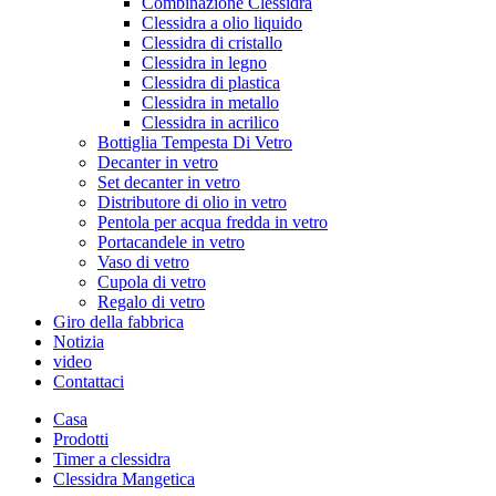
Combinazione Clessidra
Clessidra a olio liquido
Clessidra di cristallo
Clessidra in legno
Clessidra di plastica
Clessidra in metallo
Clessidra in acrilico
Bottiglia Tempesta Di Vetro
Decanter in vetro
Set decanter in vetro
Distributore di olio in vetro
Pentola per acqua fredda in vetro
Portacandele in vetro
Vaso di vetro
Cupola di vetro
Regalo di vetro
Giro della fabbrica
Notizia
video
Contattaci
Casa
Prodotti
Timer a clessidra
Clessidra Mangetica