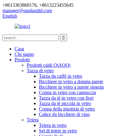
+8613363860176, +8613223455645
manager@qqglassltd.com
English
Casa
Chi siamo
Prodotti
Prodotti caldi QiAOQi
Tazza di vetro
Tazza da caffè in vetro
Bicchiere in vetro a doppia parete
Bicchiere in vetro a parete singola
Coppa in vetro con cannuccia
Tazza da tè in vetro con fiori
Tazza da tè piccola in vetro
Coppa della giustizia di vetro
Calice da bicchiere di vino
Teiera
Teiera in vetro
Set di teiere in vetro