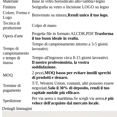
Materiale
Base in vetro borosilicato alto+sabbia+legno
Finitura
Serigrafia su vetro o Incisione LOGO su legno
Colore, Forma e
Benvenuto su misura,
Rendi unico il tuo logo.
Logo
Tecnica di
Colpo di mano
produzione
Progetta file in formato AI,CDR,PDF.
Trasforma
Opera d'arte
il tuo buon ideale in realtà.
Tempo di campionamento intorno a 3-5 giorni
Tempo di
lavorativi;
campionamento
Tempo all'ingrosso circa 8-15 giorni lavorativi.
e tempo di
Il nostro professionista, la vostra
massa
soddisfazione.
2 pezzi,
MOQ basso per evitare inutili sprechi
MOQ
di prodotti e denaro.
T/T, Western Union, contanti, altri possono essere
Termine di
negoziati.
Solo il 30% di deposito, rendi il tuo
pagamento
capitale mobile più efficace.
Per via aerea o marittima.Se scegli via aerea,
è più
Spedizione
veloce dell'acquisto dal mercato locale.
Dettagli Immagini