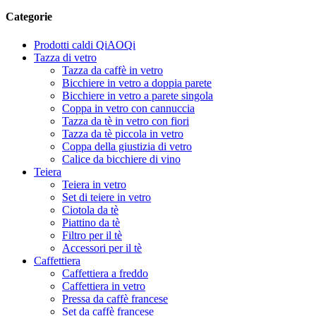
Categorie
Prodotti caldi QiAOQi
Tazza di vetro
Tazza da caffè in vetro
Bicchiere in vetro a doppia parete
Bicchiere in vetro a parete singola
Coppa in vetro con cannuccia
Tazza da tè in vetro con fiori
Tazza da tè piccola in vetro
Coppa della giustizia di vetro
Calice da bicchiere di vino
Teiera
Teiera in vetro
Set di teiere in vetro
Ciotola da tè
Piattino da tè
Filtro per il tè
Accessori per il tè
Caffettiera
Caffettiera a freddo
Caffettiera in vetro
Pressa da caffè francese
Set da caffè francese